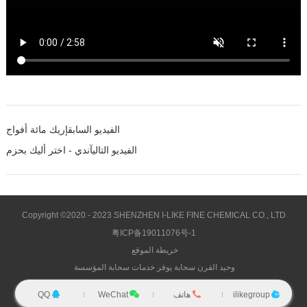
الفيديو السابق
إريك مائة أفواج
الفيديو التالي
آندي - اختر أليك بحزم
Copyright ©2020 - 2023 SHENZHEN I-LIKE FINE CHEMICAL CO., LTD
粤ICP备19011076号-1
خريطة الموقع
وحيد القرن سحابة يوفر خدمات سحابة المؤسسة
ilikegroup
هاتف
WeChat
QQ