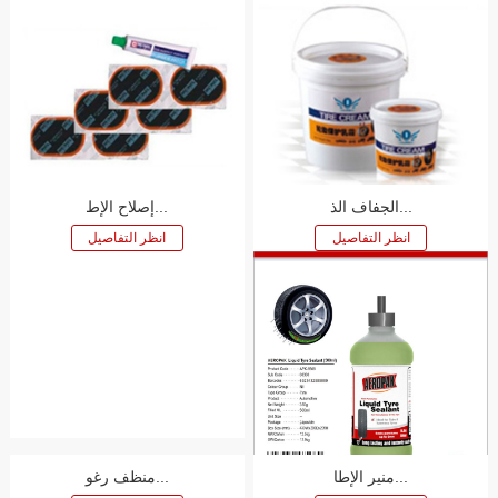
الجفاف الذ...
إصلاح الإط...
منير الإطا...
منظف ​​رغو...